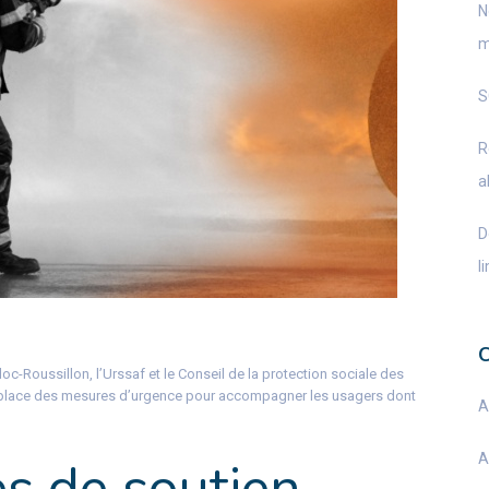
N
m
S
R
a
D
l
c-Roussillon, l’Urssaf et le Conseil de la protection sociale des
n place des mesures d’urgence pour accompagner les usagers dont
A
A
s de soutien