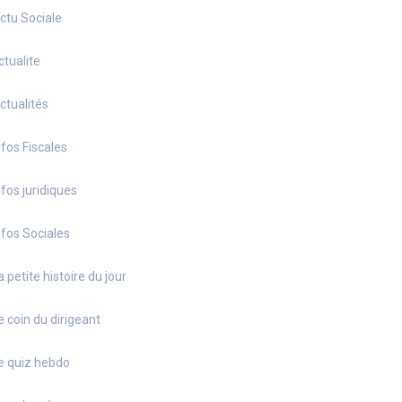
ctu Sociale
ctualite
ctualités
nfos Fiscales
nfos juridiques
nfos Sociales
a petite histoire du jour
e coin du dirigeant
e quiz hebdo