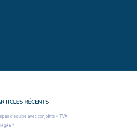
ARTICLES RÉCENTS
epas d’équipe avec conjoints = TVA
llégée ?