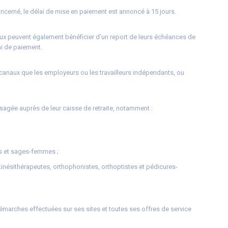
oncerné, le délai de mise en paiement est annoncé à 15 jours.
caux peuvent également bénéficier d’un report de leurs échéances de
ai de paiement.
 canaux que les employeurs ou les travailleurs indépendants, ou
isagée auprès de leur caisse de retraite, notamment :
es et sages-femmes ;
kinésithérapeutes, orthophonistes, orthoptistes et pédicures-
démarches effectuées sur ses sites et toutes ses offres de service