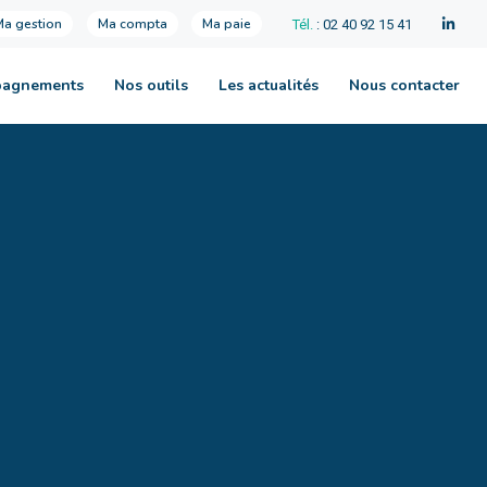
Ma gestion
Ma compta
Ma paie
Tél.
: 02 40 92 15 41
pagnements
Nos outils
Les actualités
Nous contacter