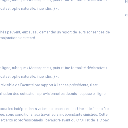
N
(catastrophe naturelle, incendie…) » ;
q
ouchés peuvent, eux aussi, demander un report de leurs échéances de
 majorations de retard.
 ligne, rubrique « Messagerie », puis « Une formalité déclarative »
(catastrophe naturelle, incendie…) » ;
visible de l’activité par rapport à l’année précédente, il est
ution des cotisations provisionnelles depuis l’espace en ligne.
e pour les indépendants victimes des incendies. Une aide financière
ée, sous conditions, aux travailleurs indépendants sinistrés. Cette
çants et professionnels libéraux relevant du CPSTI et de la Cipav.