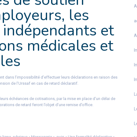
A
ployeurs, les
a
s indépendants et
A
ions médicales et
I
les
I
t dans l’impossibilité d’effectuer leurs déclarations en raison des
I
sion de l’Urssaf en cas de retard déclaratif.
L
eurs échéances de cotisations, par la mise en place d’un délai de
rations de retard feront l’objet d’une remise d’office.
L
L
 ligne, rubrique « Messagerie », puis « Une formalité déclarative »