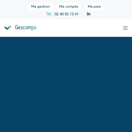
Ma gestion
Ma compta
Ma paie
Tél.
: 02 40 92 15 41