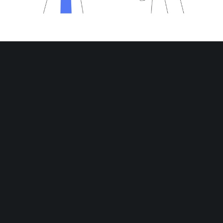
LES ACTUALITES
ARTICLES RÉCENTS
Repas d’équipe avec conjoints = TVA allégée ?
Job d’été des étudiants = hausse d’impôt des parents ?
Marchandises non livrées = TVA non déductible ?
SCI : facturation électronique obligatoire ?