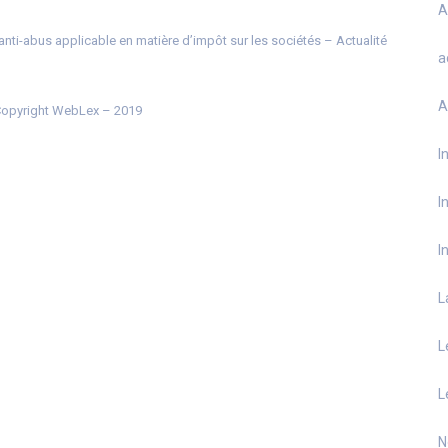
A
ti-abus applicable en matière d’impôt sur les sociétés – Actualité
a
A
opyright WebLex – 2019
I
I
I
L
L
L
N