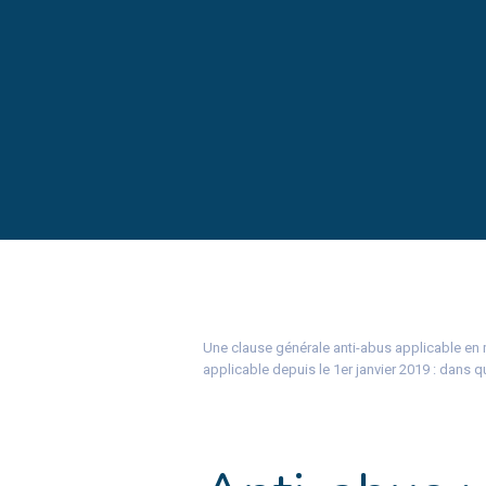
Une clause générale anti-abus applicable en m
applicable depuis le 1er janvier 2019 : dans 