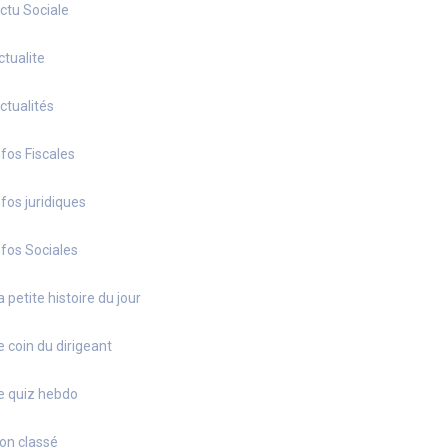
ctu Sociale
ctualite
ctualités
nfos Fiscales
nfos juridiques
nfos Sociales
a petite histoire du jour
e coin du dirigeant
e quiz hebdo
on classé