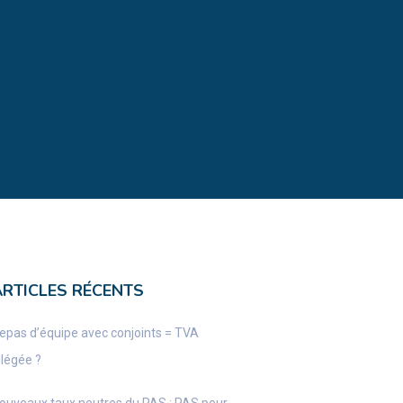
ARTICLES RÉCENTS
epas d’équipe avec conjoints = TVA
llégée ?