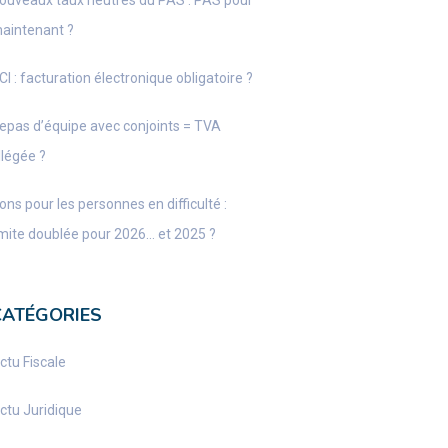
ouveaux taux neutres du PAS : PAS pour
aintenant ?
CI : facturation électronique obligatoire ?
epas d’équipe avec conjoints = TVA
llégée ?
ons pour les personnes en difficulté :
imite doublée pour 2026… et 2025 ?
CATÉGORIES
ctu Fiscale
ctu Juridique