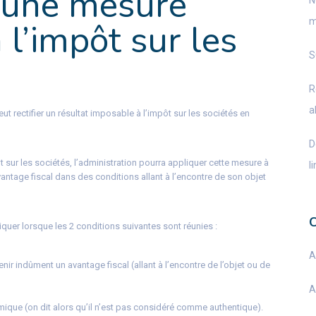
: une mesure
N
m
 l’impôt sur les
S
R
a
eut rectifier un résultat imposable à l’impôt sur les sociétés en
D
sur les sociétés, l’administration pourra appliquer cette mesure à
l
ntage fiscal dans des conditions allant à l’encontre de son objet
quer lorsque les 2 conditions suivantes sont réunies :
A
ir indûment un avantage fiscal (allant à l’encontre de l’objet ou de
A
mique (on dit alors qu’il n’est pas considéré comme authentique).