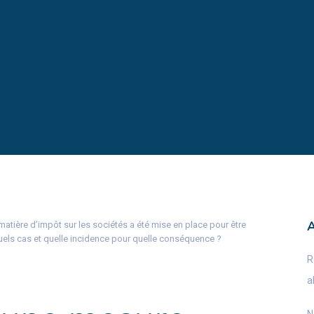
atière d’impôt sur les sociétés a été mise en place pour être
quels cas et quelle incidence pour quelle conséquence ?
R
a