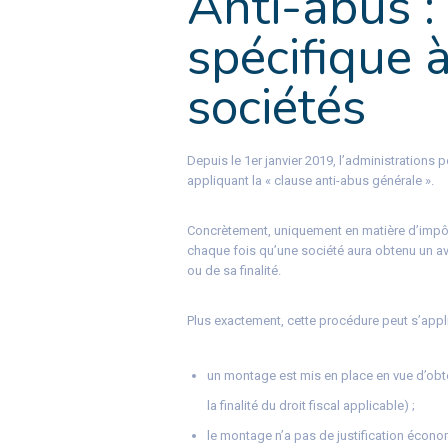
Anti-abus 
spécifique à
sociétés
Depuis le 1er janvier 2019, l’administrations p
appliquant la « clause anti-abus générale ».
Concrètement, uniquement en matière d’impôt 
chaque fois qu’une société aura obtenu un ava
ou de sa finalité.
Plus exactement, cette procédure peut s’appli
un montage est mis en place en vue d’obten
la finalité du droit fiscal applicable) ;
le montage n’a pas de justification écono