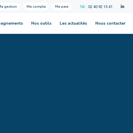
Ma gestion
Ma compta
Ma paie
Tél.
: 02 40 92 15 41
pagnements
Nos outils
Les actualités
Nous contacter