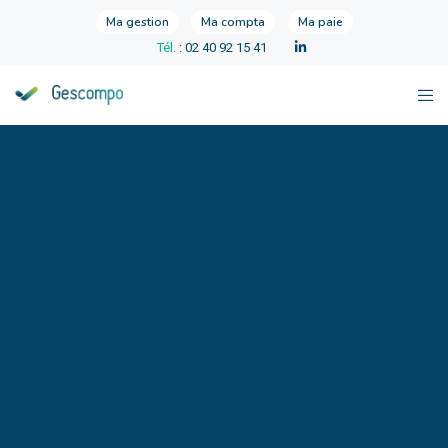
Ma gestion
Ma compta
Ma paie
Tél.
: 02 40 92 15 41