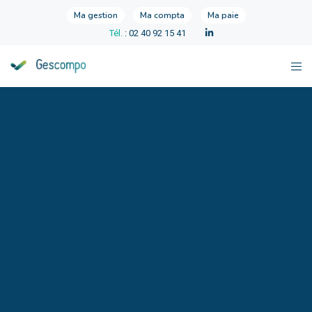
Ma gestion
Ma compta
Ma paie
Tél.
: 02 40 92 15 41