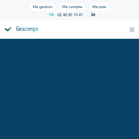
Ma gestion
Ma compta
Ma paie
Tél.
: 02 40 92 15 41