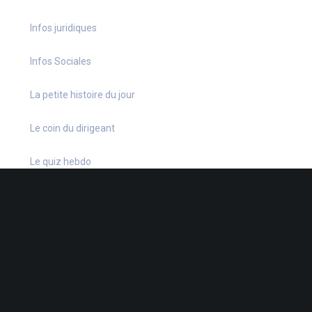
Infos juridiques
Infos Sociales
La petite histoire du jour
Le coin du dirigeant
Le quiz hebdo
Non classé
quizz