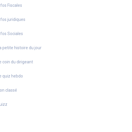
nfos Fiscales
nfos juridiques
nfos Sociales
a petite histoire du jour
e coin du dirigeant
e quiz hebdo
on classé
uizz