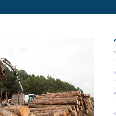
R
a
N
m
M
d
R