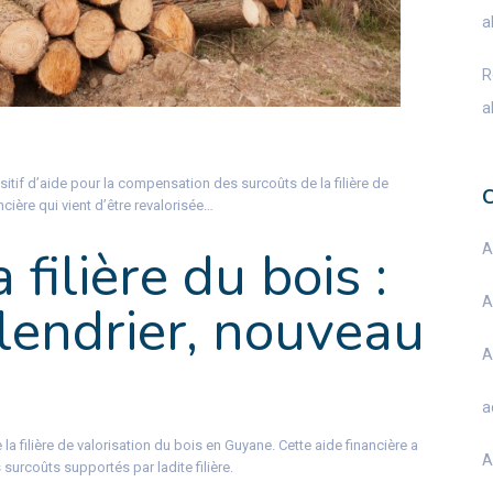
a
R
a
itif d’aide pour la compensation des surcoûts de la filière de
cière qui vient d’être revalorisée…
 filière du bois :
A
A
lendrier, nouveau
A
a
 la filière de valorisation du bois en Guyane. Cette aide financière a
A
surcoûts supportés par ladite filière.