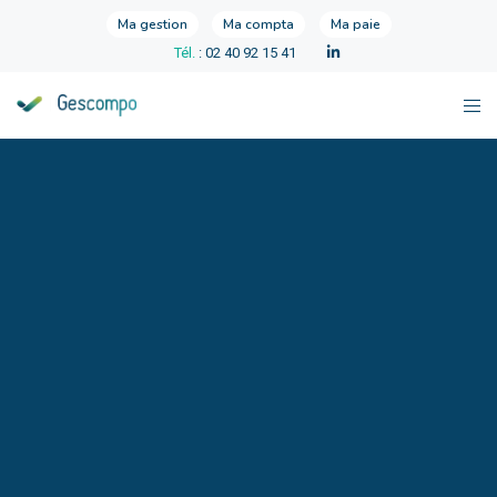
Ma gestion
Ma compta
Ma paie
Tél.
: 02 40 92 15 41