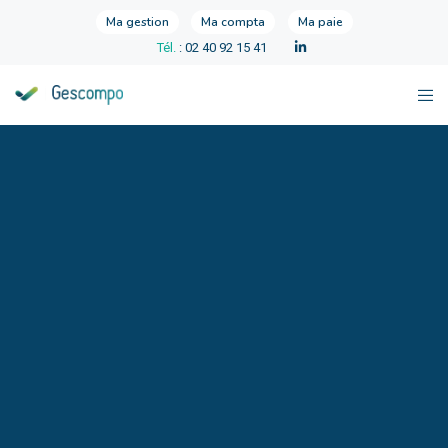
Ma gestion
Ma compta
Ma paie
Tél.
: 02 40 92 15 41