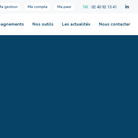
Ma gestion
Ma compta
Ma paie
Tél.
: 02 40 92 15 41
pagnements
Nos outils
Les actualités
Nous contacter