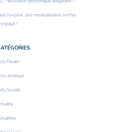
CI : facturation électronique obligatoire ?
axe foncière : une mensualisation à effet
mmédiat ?
CATÉGORIES
ctu Fiscale
ctu Juridique
ctu Sociale
ctualite
ctualités