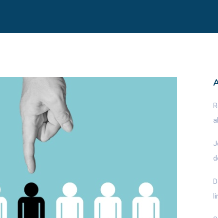
R
a
J
d
D
l