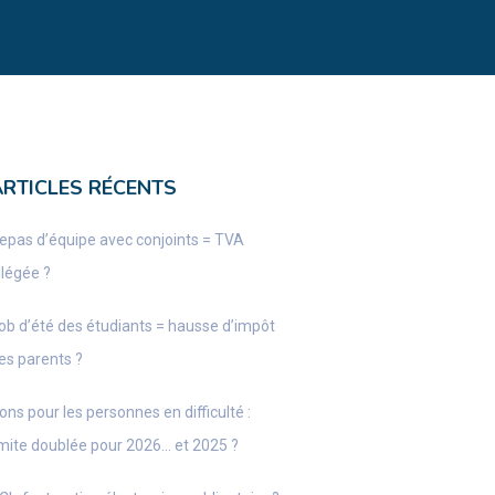
ARTICLES RÉCENTS
epas d’équipe avec conjoints = TVA
llégée ?
ob d’été des étudiants = hausse d’impôt
es parents ?
ons pour les personnes en difficulté :
imite doublée pour 2026… et 2025 ?