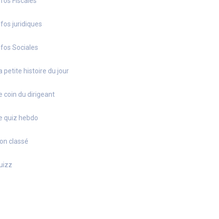
nfos Fiscales
nfos juridiques
nfos Sociales
a petite histoire du jour
e coin du dirigeant
e quiz hebdo
on classé
uizz