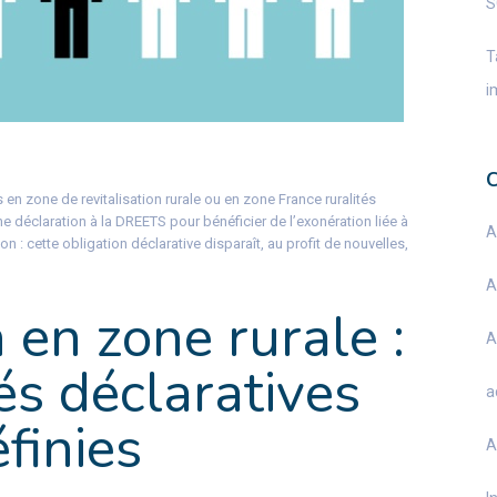
S
T
i
 en zone de revitalisation rurale ou en zone France ruralités
nne déclaration à la DREETS pour bénéficier de l’exonération liée à
A
n : cette obligation déclarative disparaît, au profit de nouvelles,
A
 en zone rurale :
A
és déclaratives
a
finies
A