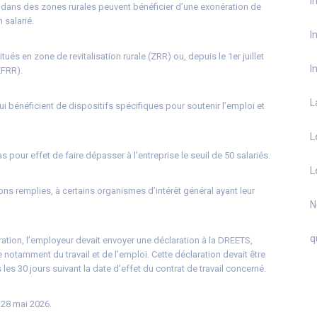
I
 dans des zones rurales peuvent bénéficier d’une exonération de
 salarié.
I
s en zone de revitalisation rurale (ZRR) ou, depuis le 1er juillet
I
ZFRR).
L
i bénéficient de dispositifs spécifiques pour soutenir l’emploi et
L
 pour effet de faire dépasser à l’entreprise le seuil de 50 salariés.
L
ons remplies, à certains organismes d’intérêt général ayant leur
N
q
ration, l’employeur devait envoyer une déclaration à la DREETS,
e notamment du travail et de l’emploi. Cette déclaration devait être
les 30 jours suivant la date d’effet du contrat de travail concerné.
 28 mai 2026.