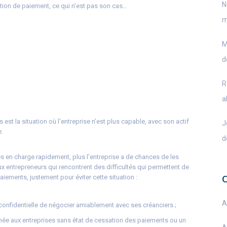
N
sation de paiement, ce qui n’est pas son cas…
m
M
d
R
a
 est la situation où l’entreprise n’est plus capable, avec son actif
J
e.
d
ses en charge rapidement, plus l’entreprise a de chances de les
ux entrepreneurs qui rencontrent des difficultés qui permettent de
aiements, justement pour éviter cette situation :
A
confidentielle de négocier amiablement avec ses créanciers ;
tinée aux entreprises sans état de cessation des paiements ou un