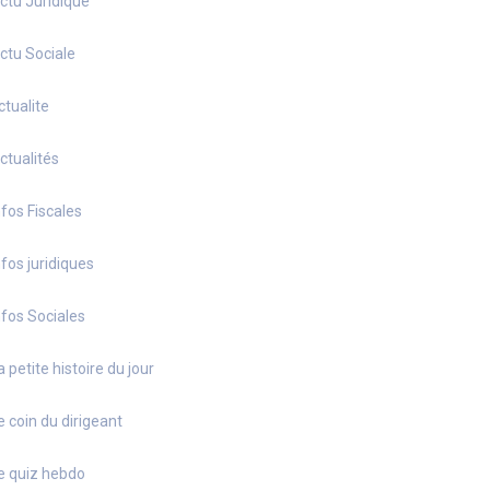
ctu Juridique
ctu Sociale
ctualite
ctualités
nfos Fiscales
nfos juridiques
nfos Sociales
a petite histoire du jour
e coin du dirigeant
e quiz hebdo