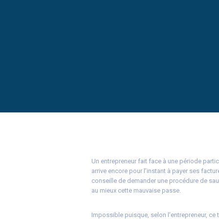
Un entrepreneur fait face à une période partic
arrive encore pour l’instant à payer ses factur
conseille de demander une procédure de sauve
au mieux cette mauvaise passe.
Impossible puisque, selon l’entrepreneur, ce t