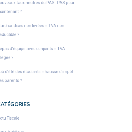
ouveaux taux neutres du PAS : PAS pour
aintenant ?
archandises non livrées = TVA non
éductible ?
epas d’équipe avec conjoints = TVA
llégée ?
ob d’été des étudiants = hausse d’impôt
es parents ?
CATÉGORIES
ctu Fiscale