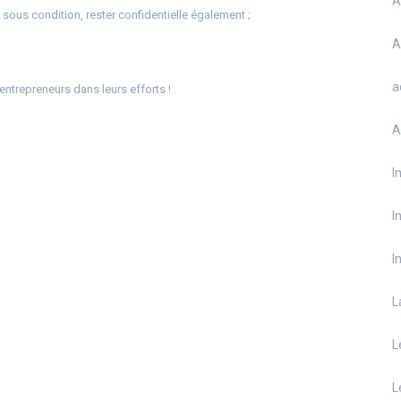
A
 sous condition, rester confidentielle également ;
A
a
ntrepreneurs dans leurs efforts !
A
I
I
I
L
L
L