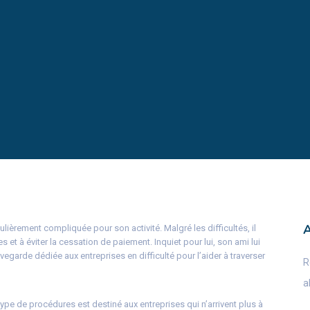
ulièrement compliquée pour son activité. Malgré les difficultés, il
es et à éviter la cessation de paiement. Inquiet pour lui, son ami lui
garde dédiée aux entreprises en difficulté pour l’aider à traverser
R
a
ype de procédures est destiné aux entreprises qui n’arrivent plus à