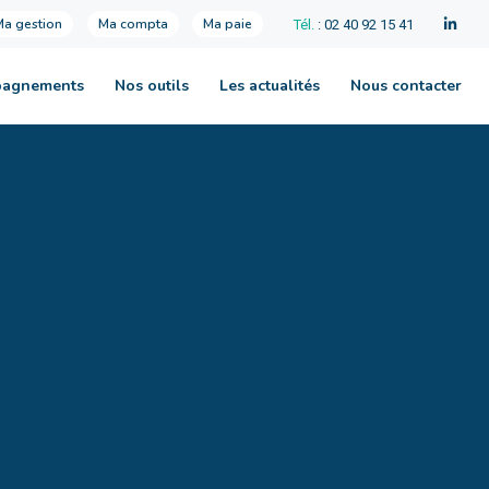
Ma gestion
Ma compta
Ma paie
Tél.
: 02 40 92 15 41
pagnements
Nos outils
Les actualités
Nous contacter