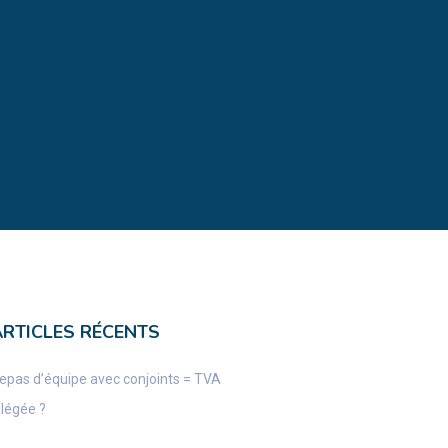
ARTICLES RÉCENTS
epas d’équipe avec conjoints = TVA
llégée ?