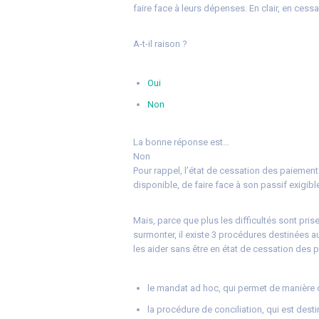
faire face à leurs dépenses. En clair, en ces
A-t-il raison ?
Oui
Non
La bonne réponse est…
Non
Pour rappel, l’état de cessation des paiements
disponible, de faire face à son passif exigibl
Mais, parce que plus les difficultés sont pri
surmonter, il existe 3 procédures destinées a
les aider sans être en état de cessation des p
le mandat ad hoc, qui permet de manière 
la procédure de conciliation, qui est des