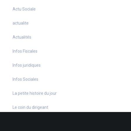
Actu Sociale
actualite
Actualités
Infos Fiscales
Infos juridiques
Infos Sociales
La petite histoire du jour
Le coin du dirigeant
Le quiz hebdo