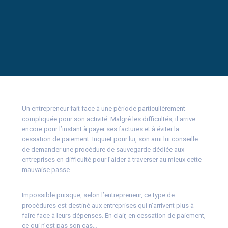
Un entrepreneur fait face à une période particulièrement
compliquée pour son activité. Malgré les difficultés, il arrive
encore pour l’instant à payer ses factures et à éviter la
cessation de paiement. Inquiet pour lui, son ami lui conseille
de demander une procédure de sauvegarde dédiée aux
entreprises en difficulté pour l’aider à traverser au mieux cette
mauvaise passe.
Impossible puisque, selon l’entrepreneur, ce type de
procédures est destiné aux entreprises qui n’arrivent plus à
faire face à leurs dépenses. En clair, en cessation de paiement,
ce qui n’est pas son cas…