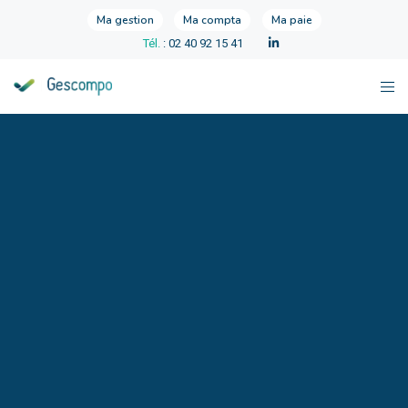
Ma gestion
Ma compta
Ma paie
Tél.
: 02 40 92 15 41