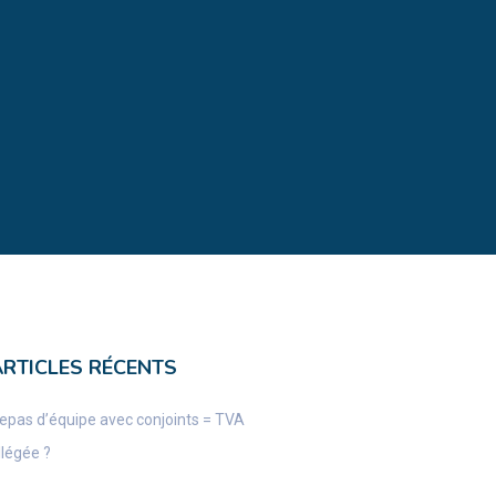
ARTICLES RÉCENTS
epas d’équipe avec conjoints = TVA
llégée ?