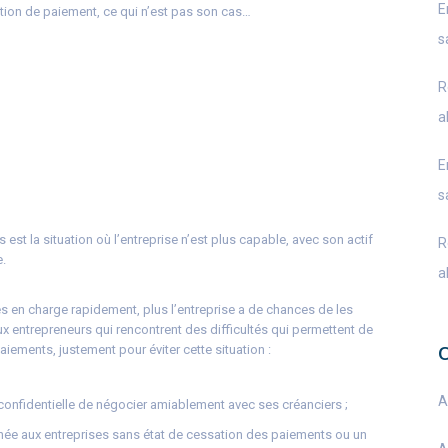
E
sation de paiement, ce qui n’est pas son cas…
s
R
a
E
s
 est la situation où l’entreprise n’est plus capable, avec son actif
R
e.
a
ses en charge rapidement, plus l’entreprise a de chances de les
ux entrepreneurs qui rencontrent des difficultés qui permettent de
aiements, justement pour éviter cette situation :
A
confidentielle de négocier amiablement avec ses créanciers ;
tinée aux entreprises sans état de cessation des paiements ou un