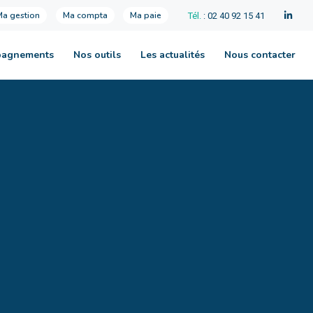
Ma gestion
Ma compta
Ma paie
Tél.
: 02 40 92 15 41
pagnements
Nos outils
Les actualités
Nous contacter