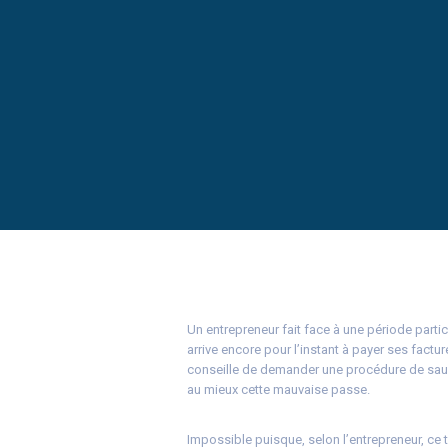
Un entrepreneur fait face à une période partic
arrive encore pour l’instant à payer ses factur
conseille de demander une procédure de sauve
au mieux cette mauvaise passe.
Impossible puisque, selon l’entrepreneur, ce t