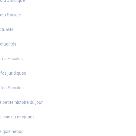
ctu Juridique
ctu Sociale
ctualite
ctualités
nfos Fiscales
nfos juridiques
nfos Sociales
a petite histoire du jour
e coin du dirigeant
e quiz hebdo