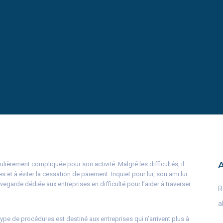
ulièrement compliquée pour son activité. Malgré les difficultés, il
es et à éviter la cessation de paiement. Inquiet pour lui, son ami lui
garde dédiée aux entreprises en difficulté pour l’aider à traverser
R
a
ype de procédures est destiné aux entreprises qui n’arrivent plus à