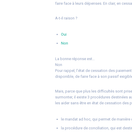
faire face à leurs dépenses. En clair, en ces
A-t-il raison ?
Oui
Non
La bonne réponse est…
Non
Pour rappel, l’état de cessation des paiements
disponible, de faire face à son passif exigibl
Mais, parce que plus les difficultés sont pri
surmonter, il existe 3 procédures destinées a
les aider sans être en état de cessation des p
le mandat ad hoc, qui permet de manière 
la procédure de conciliation, qui est des