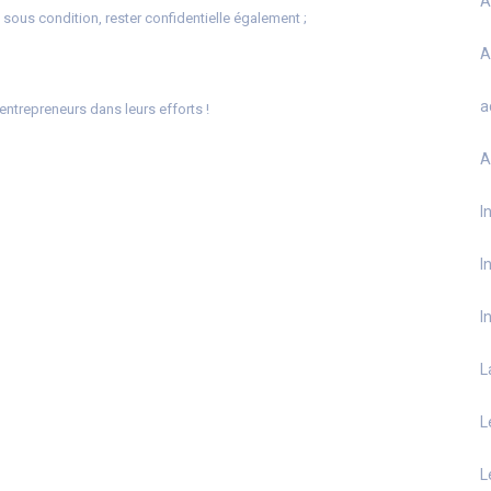
A
 sous condition, rester confidentielle également ;
A
a
ntrepreneurs dans leurs efforts !
A
I
I
I
L
L
L