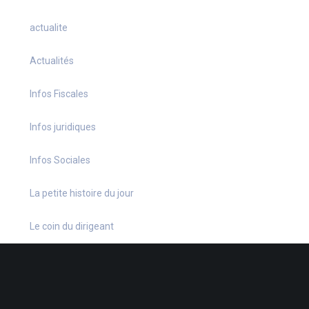
actualite
Actualités
Infos Fiscales
Infos juridiques
Infos Sociales
La petite histoire du jour
Le coin du dirigeant
Le quiz hebdo
Non classé