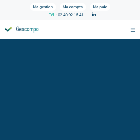
Ma gestion
Ma compta
Ma paie
Tél.
: 02 40 92 15 41