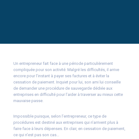
Un entrepreneur fait face à une période particulièrement
compliquée pour son activité. Malgré les difficultés, il arrive
encore pour l’instant à payer ses factures et à éviter la
cessation de paiement. Inquiet pour lui, son ami lui conseille
de demander une procédure de sauvegarde dédiée aux
entreprises en difficulté pour l’aider à traverser au mieux cette
mauvaise passe.
Impossible puisque, selon l’entrepreneur, ce type de
procédures est destiné aux entreprises qui n’arrivent plus à
faire face à leurs dépenses. En clair, en cessation de paiement,
ce qui n’est pas son cas…