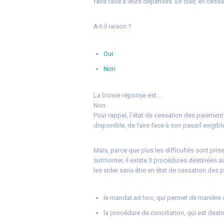
faire face à leurs dépenses. En clair, en ces
A-t-il raison ?
Oui
Non
La bonne réponse est…
Non
Pour rappel, l’état de cessation des paiements
disponible, de faire face à son passif exigibl
Mais, parce que plus les difficultés sont pri
surmonter, il existe 3 procédures destinées a
les aider sans être en état de cessation des p
le mandat ad hoc, qui permet de manière 
la procédure de conciliation, qui est des