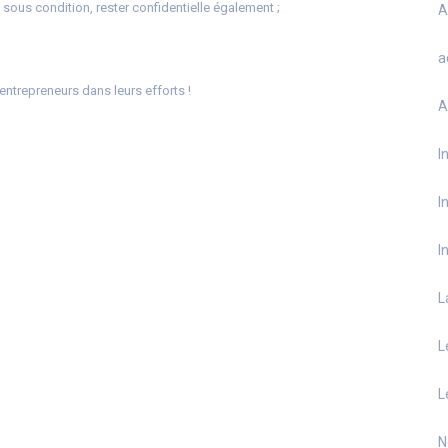
 sous condition, rester confidentielle également ;
A
a
ntrepreneurs dans leurs efforts !
A
I
I
I
L
L
L
N