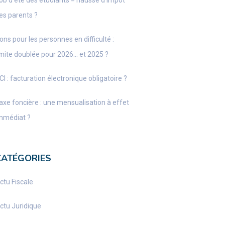
ob d’été des étudiants = hausse d’impôt
es parents ?
ons pour les personnes en difficulté :
imite doublée pour 2026… et 2025 ?
CI : facturation électronique obligatoire ?
axe foncière : une mensualisation à effet
mmédiat ?
CATÉGORIES
ctu Fiscale
ctu Juridique