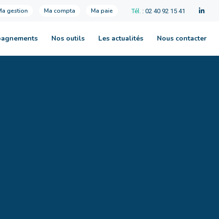
Ma gestion
Ma compta
Ma paie
Tél.
: 02 40 92 15 41
pagnements
Nos outils
Les actualités
Nous contacter