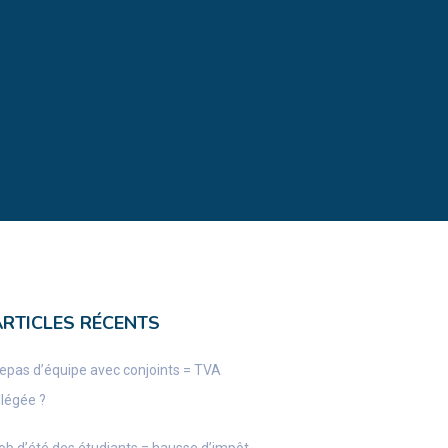
ARTICLES RÉCENTS
epas d’équipe avec conjoints = TVA
llégée ?