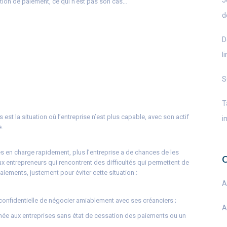
J
sation de paiement, ce qui n’est pas son cas…
d
D
l
S
T
 est la situation où l’entreprise n’est plus capable, avec son actif
i
e.
ses en charge rapidement, plus l’entreprise a de chances de les
ux entrepreneurs qui rencontrent des difficultés qui permettent de
aiements, justement pour éviter cette situation :
A
confidentielle de négocier amiablement avec ses créanciers ;
A
tinée aux entreprises sans état de cessation des paiements ou un