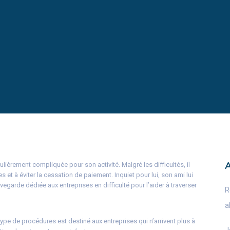
ulièrement compliquée pour son activité. Malgré les difficultés, il
es et à éviter la cessation de paiement. Inquiet pour lui, son ami lui
garde dédiée aux entreprises en difficulté pour l’aider à traverser
R
a
ype de procédures est destiné aux entreprises qui n’arrivent plus à