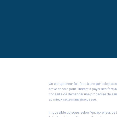
Un entrepreneur fait face à une période partic
arrive encore pour l’instant à payer ses factur
conseille de demander une procédure de sauve
au mieux cette mauvaise passe.
Impossible puisque, selon l’entrepreneur, ce t