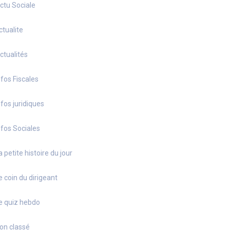
ctu Sociale
ctualite
ctualités
nfos Fiscales
nfos juridiques
nfos Sociales
a petite histoire du jour
e coin du dirigeant
e quiz hebdo
on classé