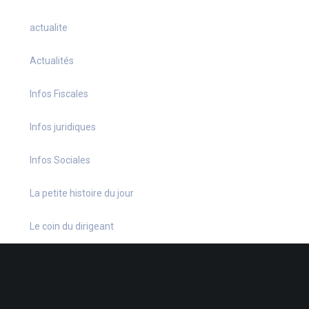
actualite
Actualités
Infos Fiscales
Infos juridiques
Infos Sociales
La petite histoire du jour
Le coin du dirigeant
Le quiz hebdo
Non classé