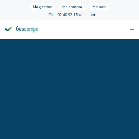
Ma gestion
Ma compta
Ma paie
Tél.
: 02 40 92 15 41