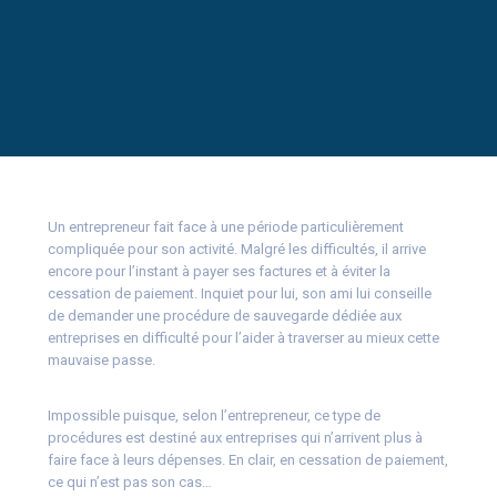
Un entrepreneur fait face à une période particulièrement
compliquée pour son activité. Malgré les difficultés, il arrive
encore pour l’instant à payer ses factures et à éviter la
cessation de paiement. Inquiet pour lui, son ami lui conseille
de demander une procédure de sauvegarde dédiée aux
entreprises en difficulté pour l’aider à traverser au mieux cette
mauvaise passe.
Impossible puisque, selon l’entrepreneur, ce type de
procédures est destiné aux entreprises qui n’arrivent plus à
faire face à leurs dépenses. En clair, en cessation de paiement,
ce qui n’est pas son cas…