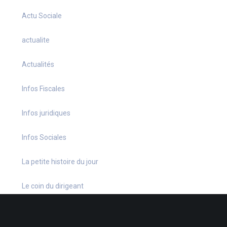
Actu Sociale
actualite
Actualités
Infos Fiscales
Infos juridiques
Infos Sociales
La petite histoire du jour
Le coin du dirigeant
Le quiz hebdo