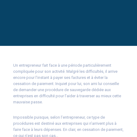
Un entrepreneur fait face à une période particulièrement
compliquée pour son activité. Malgré les difficultés, il arrive
encore pour l’instant à payer ses factures et à éviter la
cessation de paiement. Inquiet pour lui, son ami lui conseille
de demander une procédure de sauvegarde dédiée aux
entreprises en difficulté pour l’aider à traverser au mieux cette
mauvaise passe.
Impossible puisque, selon l’entrepreneur, ce type de
procédures est destiné aux entreprises qui n’arrivent plus à
faire face à leurs dépenses. En clair, en cessation de paiement,
ce qui n’est pas son cas…