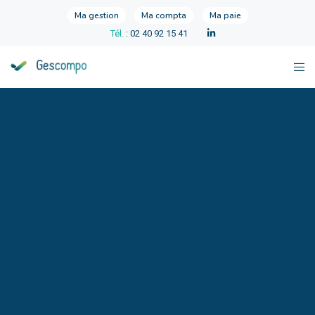
Ma gestion
Ma compta
Ma paie
Tél.
: 02 40 92 15 41