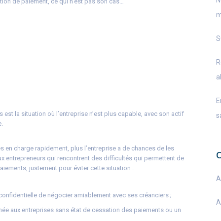
N
sation de paiement, ce qui n’est pas son cas…
m
S
R
a
E
 est la situation où l’entreprise n’est plus capable, avec son actif
s
e.
ses en charge rapidement, plus l’entreprise a de chances de les
ux entrepreneurs qui rencontrent des difficultés qui permettent de
aiements, justement pour éviter cette situation :
A
confidentielle de négocier amiablement avec ses créanciers ;
A
tinée aux entreprises sans état de cessation des paiements ou un