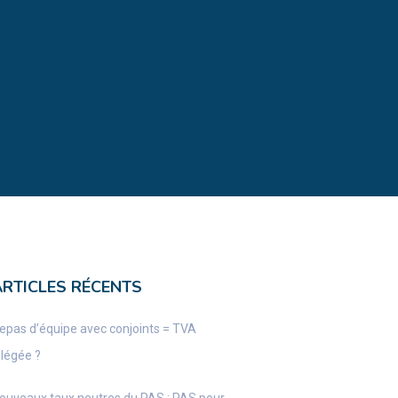
ARTICLES RÉCENTS
epas d’équipe avec conjoints = TVA
llégée ?