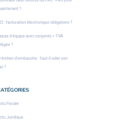
ouveaux taux neutres du PAS : PAS pour
aintenant ?
CI : facturation électronique obligatoire ?
epas d’équipe avec conjoints = TVA
llégée ?
ntretien d’embauche : faut-il vider son
ac ?
CATÉGORIES
ctu Fiscale
ctu Juridique