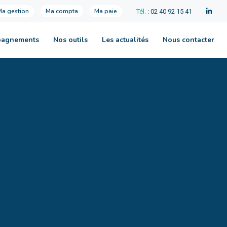
Ma gestion
Ma compta
Ma paie
Tél.
: 02 40 92 15 41
pagnements
Nos outils
Les actualités
Nous contacter