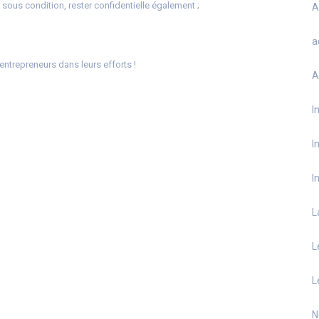
 sous condition, rester confidentielle également ;
A
a
ntrepreneurs dans leurs efforts !
A
I
I
I
L
L
L
N