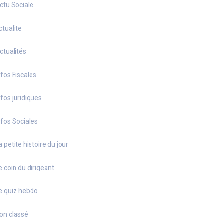
ctu Sociale
ctualite
ctualités
nfos Fiscales
nfos juridiques
nfos Sociales
a petite histoire du jour
e coin du dirigeant
e quiz hebdo
on classé