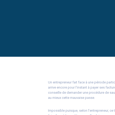
Un entrepreneur fait face à une période partic
arrive encore pour l’instant à payer ses factur
conseille de demander une procédure de sauve
au mieux cette mauvaise passe.
Impossible puisque, selon l’entrepreneur, ce t