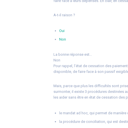
faire face à leurs dépenses. En clair, en ces
A-t-il raison ?
Oui
Non
La bonne réponse est…
Non
Pour rappel, l’état de cessation des paiements
disponible, de faire face à son passif exigibl
Mais, parce que plus les difficultés sont pri
surmonter, il existe 3 procédures destinées a
les aider sans être en état de cessation des p
le mandat ad hoc, qui permet de manière 
la procédure de conciliation, qui est des