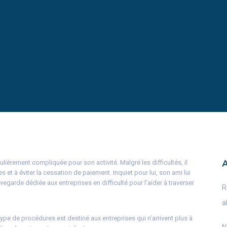
ulièrement compliquée pour son activité. Malgré les difficultés, il
es et à éviter la cessation de paiement. Inquiet pour lui, son ami lui
garde dédiée aux entreprises en difficulté pour l’aider à traverser
R
a
ype de procédures est destiné aux entreprises qui n’arrivent plus à