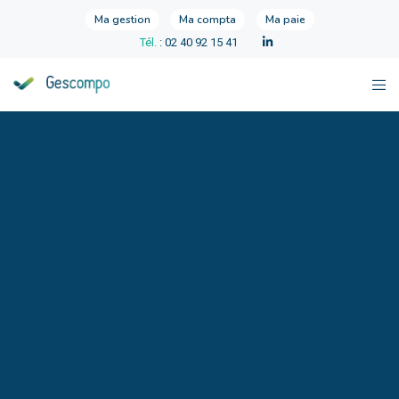
Ma gestion
Ma compta
Ma paie
Tél.
: 02 40 92 15 41