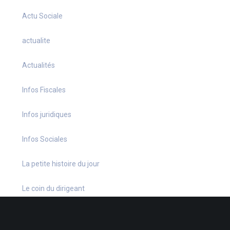
Actu Sociale
actualite
Actualités
Infos Fiscales
Infos juridiques
Infos Sociales
La petite histoire du jour
Le coin du dirigeant
Le quiz hebdo