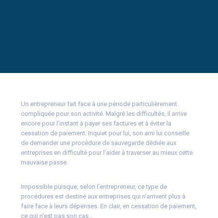
Un entrepreneur fait face à une période particulièrement
compliquée pour son activité. Malgré les difficultés, il arrive
encore pour l’instant à payer ses factures et à éviter la
cessation de paiement. Inquiet pour lui, son ami lui conseille
de demander une procédure de sauvegarde dédiée aux
entreprises en difficulté pour l’aider à traverser au mieux cette
mauvaise passe.
Impossible puisque, selon l’entrepreneur, ce type de
procédures est destiné aux entreprises qui n’arrivent plus à
faire face à leurs dépenses. En clair, en cessation de paiement,
ce qui n’est pas son cas…