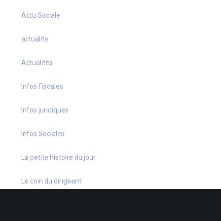
Actu Sociale
actualite
Actualités
Infos Fiscales
Infos juridiques
Infos Sociales
La petite histoire du jour
Le coin du dirigeant
Le quiz hebdo