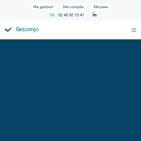
Ma gestion
Ma compta
Ma paie
Tél.
: 02 40 92 15 41