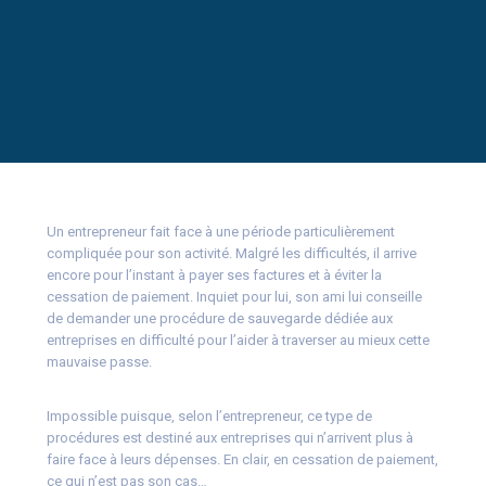
Un entrepreneur fait face à une période particulièrement
compliquée pour son activité. Malgré les difficultés, il arrive
encore pour l’instant à payer ses factures et à éviter la
cessation de paiement. Inquiet pour lui, son ami lui conseille
de demander une procédure de sauvegarde dédiée aux
entreprises en difficulté pour l’aider à traverser au mieux cette
mauvaise passe.
Impossible puisque, selon l’entrepreneur, ce type de
procédures est destiné aux entreprises qui n’arrivent plus à
faire face à leurs dépenses. En clair, en cessation de paiement,
ce qui n’est pas son cas…