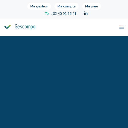
Ma gestion
Ma compta
Ma paie
Tél.
: 02 40 92 15 41