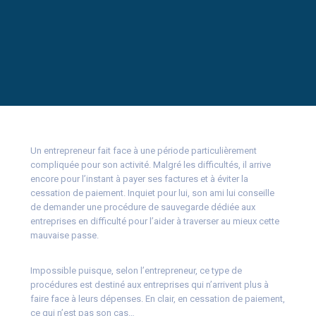
Un entrepreneur fait face à une période particulièrement
compliquée pour son activité. Malgré les difficultés, il arrive
encore pour l’instant à payer ses factures et à éviter la
cessation de paiement. Inquiet pour lui, son ami lui conseille
de demander une procédure de sauvegarde dédiée aux
entreprises en difficulté pour l’aider à traverser au mieux cette
mauvaise passe.
Impossible puisque, selon l’entrepreneur, ce type de
procédures est destiné aux entreprises qui n’arrivent plus à
faire face à leurs dépenses. En clair, en cessation de paiement,
ce qui n’est pas son cas…