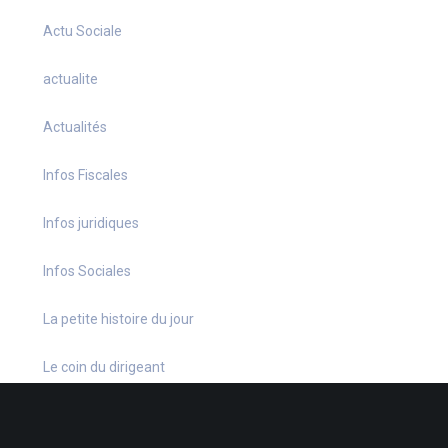
Actu Sociale
actualite
Actualités
Infos Fiscales
Infos juridiques
Infos Sociales
La petite histoire du jour
Le coin du dirigeant
Le quiz hebdo