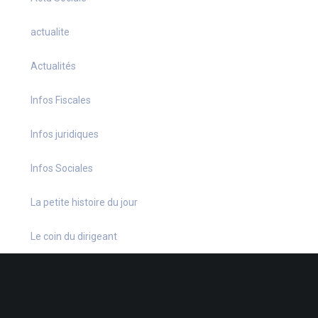
actualite
Actualités
Infos Fiscales
Infos juridiques
Infos Sociales
La petite histoire du jour
Le coin du dirigeant
Le quiz hebdo
Non classé