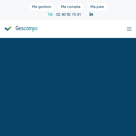
Ma gestion
Ma compta
Ma paie
Tél.
: 02 40 92 15 41