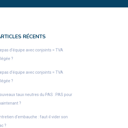
ARTICLES RÉCENTS
epas d’équipe avec conjoints = TVA
llégée ?
epas d’équipe avec conjoints = TVA
llégée ?
ouveaux taux neutres du PAS : PAS pour
aintenant ?
ntretien d’embauche : faut-il vider son
ac ?