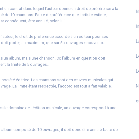
nt un contrat dans lequel l’auteur donne un droit de préférence à la
I
sé de 10 chansons. Pacte de préférence que l’artiste estime,
 par conséquent, être annulé, selon lui…
I
 l’auteur, le droit de préférence accordé à un éditeur pour ses
L
ne doit porter, au maximum, que sur 5 « ouvrages » nouveaux.
L
pas un album, mais une chanson. Or, l’album en question doit
nt la limite de 5 ouvrages…
L
la société éditrice. Les chansons sont des œuvres musicales qui
N
age. La limite étant respectée, l’accord est tout à fait valable,
q
 dans le domaine de l’édition musicale, un ouvrage correspond à une
n album composé de 10 ouvrages, il doit donc être annulé faute de