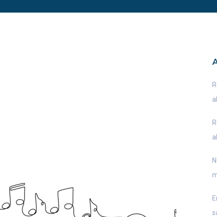
R
a
R
a
N
m
E
s