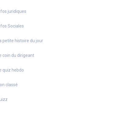
nfos juridiques
nfos Sociales
a petite histoire du jour
e coin du dirigeant
e quiz hebdo
on classé
uizz