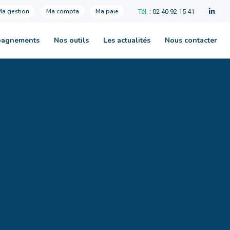
Ma gestion
Ma compta
Ma paie
Tél.
: 02 40 92 15 41
pagnements
Nos outils
Les actualités
Nous contacter