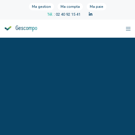
Ma gestion
Ma compta
Ma paie
Tél.
: 02 40 92 15 41