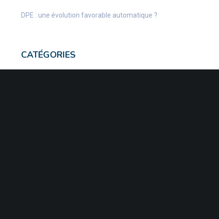
DPE : une évolution favorable automatique ?
CATÉGORIES
Actu Fiscale
Actu Juridique
Actu Sociale
actualite
Actualités
Infos Fiscales
Infos juridiques