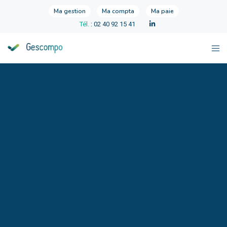
Ma gestion
Ma compta
Ma paie
Tél.
: 02 40 92 15 41