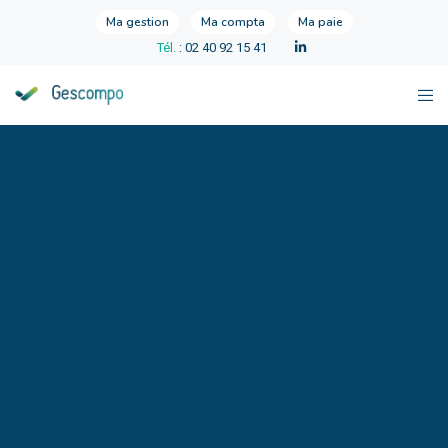
Ma gestion
Ma compta
Ma paie
Tél.
: 02 40 92 15 41