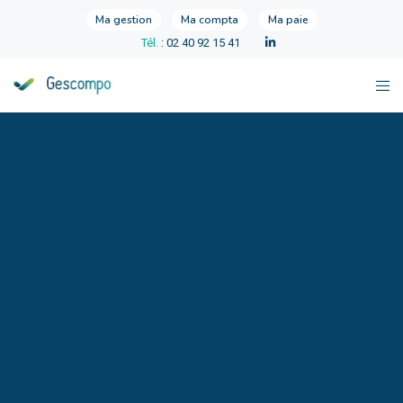
Ma gestion
Ma compta
Ma paie
Tél.
: 02 40 92 15 41