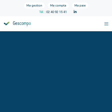
Ma gestion
Ma compta
Ma paie
Tél.
: 02 40 92 15 41