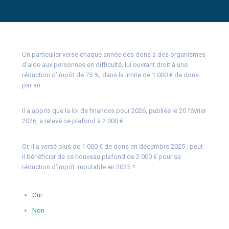
Un particulier verse chaque année des dons à des organismes
d’aide aux personnes en difficulté, lui ouvrant droit à une
réduction d’impôt de 75 %, dans la limite de 1 000 € de dons
par an.
Il a appris que la loi de finances pour 2026, publiée le 20 février
2026, a relevé ce plafond à 2 000 €.
Or, il a versé plus de 1 000 € de dons en décembre 2025 : peut-
il bénéficier de ce nouveau plafond de 2 000 € pour sa
réduction d’impôt imputable en 2025 ?
Oui
Non