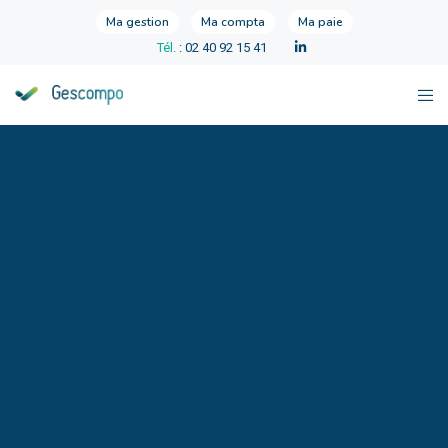
Ma gestion
Ma compta
Ma paie
Tél.
: 02 40 92 15 41