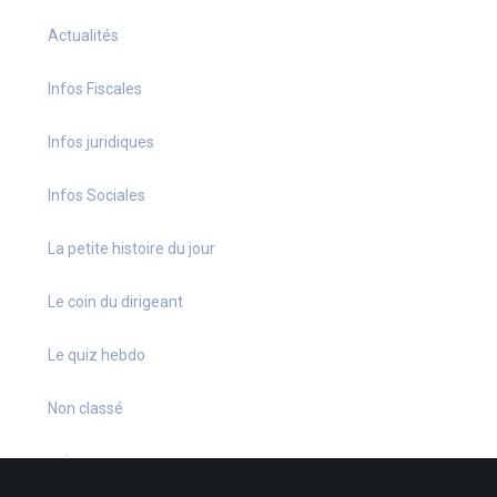
Actualités
Infos Fiscales
Infos juridiques
Infos Sociales
La petite histoire du jour
Le coin du dirigeant
Le quiz hebdo
Non classé
quizz