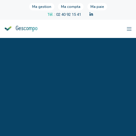
Ma gestion
Ma compta
Ma paie
Tél.
: 02 40 92 15 41