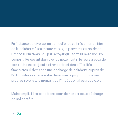
En instance de divorce, un particulier se voit réclamer, au titre
de la solidarité fiscale entre époux, le paiement du solde de
l’impôt sur le revenu dû par le foyer qu’il formait avec son ex-
conjoint. Percevant des revenus nettement inférieurs à ceux de
son « futur ex-conjoint » et rencontrant des difficultés
financières, il demande une décharge de solidarité auprès de
l’administration fiscale afin de réduire, à proportion de ses
propres revenus, le montant de l’impôt dont il est redevable.
Mais remplit-il les conditions pour demander cette décharge
de solidarité ?
Oui