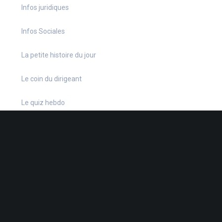
Infos juridiques
Infos Sociales
La petite histoire du jour
Le coin du dirigeant
Le quiz hebdo
Non classé
quizz