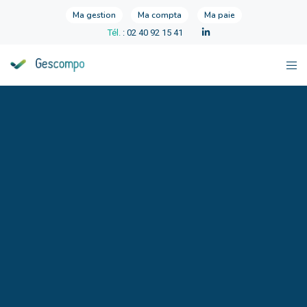
Ma gestion
Ma compta
Ma paie
Tél.
: 02 40 92 15 41