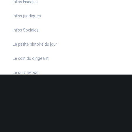
Infos Fiscales
Infos juridiques
Infos Sociales
La petite histoire du jour
Le coin du dirigeant
Le quiz hebdo
Non classé
quizz