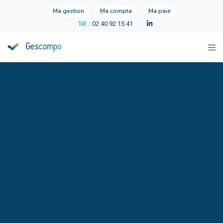
Ma gestion
Ma compta
Ma paie
Tél.
: 02 40 92 15 41