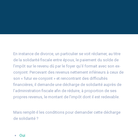
En instance de divorce, un particulier se voit réclamer, au titre
de la solidarité fiscale entre époux, le paiement du solde de
l’impôt sur le revenu dû par le foyer qu’il formait avec son ex-
conjoint. Percevant des revenus nettement inférieurs à ceux de
son « futur ex-conjoint » et rencontrant des difficultés
financières, il demande une décharge de solidarité auprès de
l’administration fiscale afin de réduire, à proportion de ses
propres revenus, le montant de l’impôt dont il est redevable.
Mais remplit-il les conditions pour demander cette décharge
de solidarité ?
Oui