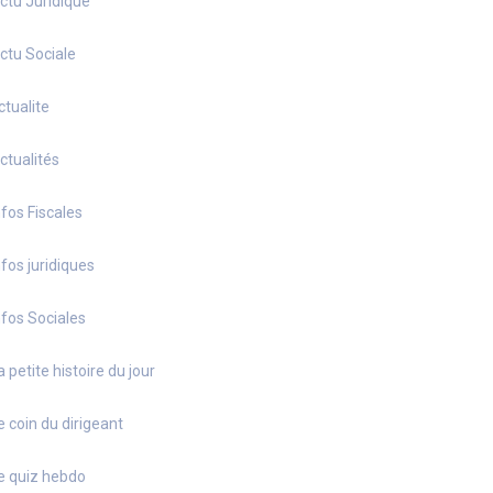
ctu Juridique
ctu Sociale
ctualite
ctualités
nfos Fiscales
nfos juridiques
nfos Sociales
a petite histoire du jour
e coin du dirigeant
e quiz hebdo