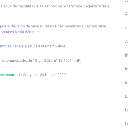
A
’y a abus de majorité que s’il est prouvé le caractère inégalitaire de la
A
 quoi la décision de mise en réserve des bénéfices aurait été prise
a
joritaires à son détriment …
A
semblée générale est parfaitement valide.
I
re commerciale, du 10 juin 2020, n° 18-15614 (NP)
I
n désaccord…
© Copyright WebLex – 2020
I
L
L
L