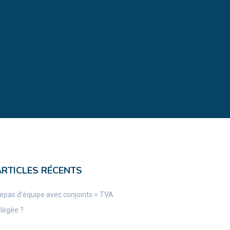
ARTICLES RÉCENTS
epas d’équipe avec conjoints = TVA
llégée ?