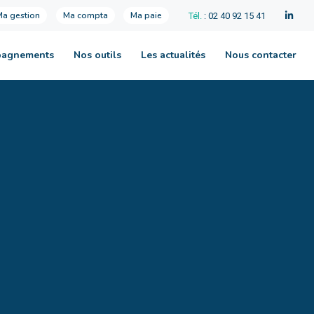
Ma gestion
Ma compta
Ma paie
Tél.
: 02 40 92 15 41
pagnements
Nos outils
Les actualités
Nous contacter