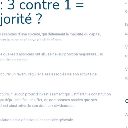
: 3 contre 1 =
J
d
orité ?
F
s
associés d’une société, qui détiennent la majorité du capital,
ter la mise en réserve des bénéfices.
V
me que les 3 associés ont abusé de leur position majoritaire… et
q
tion de la décision.
V
 procurer un revenu régulier à ses associés via son activité de
a
cours, ni aucun projet d’investissement qui justifierait la constitution
ont déjà : cela fait, en effet, de nombreuses années que ses
ié est ainsi privé de son droit aux dividendes…
A
annulation de la décision d’assemblée générale !