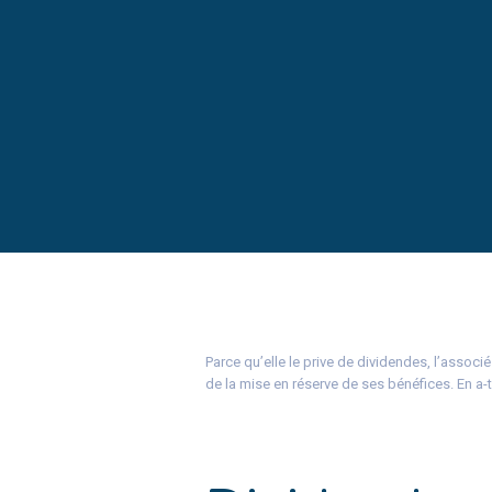
Parce qu’elle le prive de dividendes, l’assoc
de la mise en réserve de ses bénéfices. En a-t-i