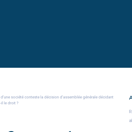
ié d’une société conteste la décision d’assemblée générale décidant
l le droit ?
R
a