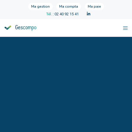
Ma gestion
Ma compta
Ma paie
Tél.
: 02 40 92 15 41