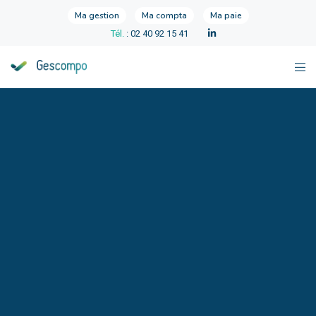
Ma gestion
Ma compta
Ma paie
Tél.
: 02 40 92 15 41