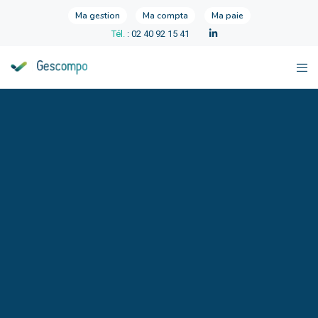
Ma gestion
Ma compta
Ma paie
Tél.
: 02 40 92 15 41