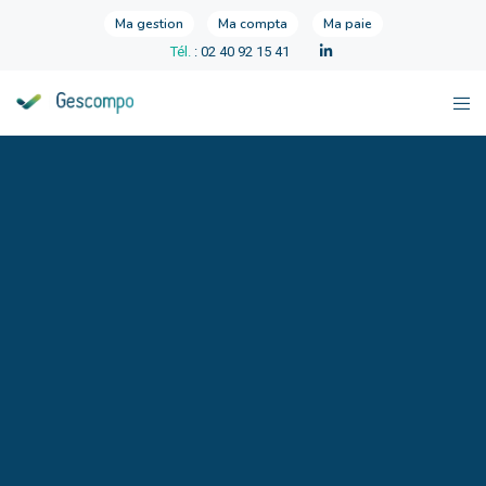
Ma gestion
Ma compta
Ma paie
Tél.
: 02 40 92 15 41