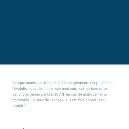
Chaque année, un bilan riche d’enseignements est publié sur
l’évolution des délais de paiement entre entreprises et les
sanctions prises par la DGCCRF en cas de manquements
constatés. Le bilan de l’année 2018 est déjà connu : est-il
positif ?