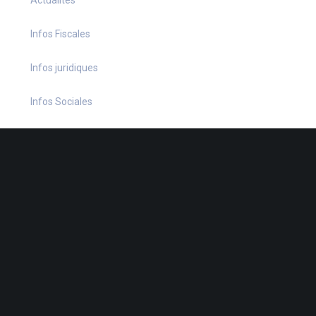
Actualités
Infos Fiscales
Infos juridiques
Infos Sociales
La petite histoire du jour
Le coin du dirigeant
Le quiz hebdo
Non classé
quizz