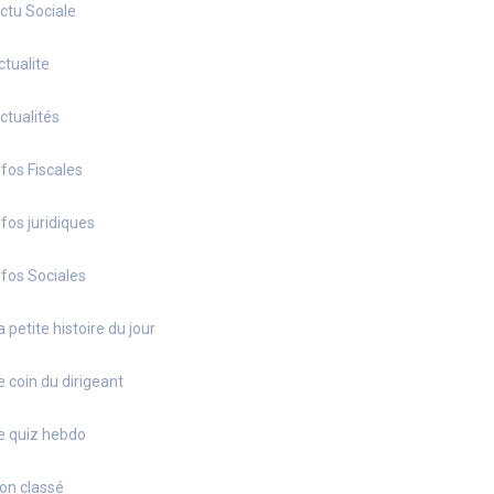
ctu Sociale
ctualite
ctualités
nfos Fiscales
nfos juridiques
nfos Sociales
a petite histoire du jour
e coin du dirigeant
e quiz hebdo
on classé