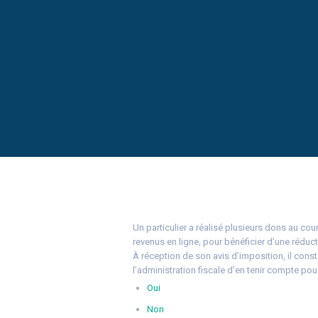
Un particulier a réalisé plusieurs dons au co
revenus en ligne, pour bénéficier d’une réduct
À réception de son avis d’imposition, il const
l’administration fiscale d’en tenir compte po
Oui
Non