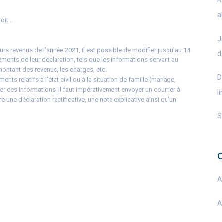
R
a
roit…
J
urs revenus de l’année 2021, il est possible de modifier jusqu’au 14
d
éments de leur déclaration, tels que les informations servant au
montant des revenus, les charges, etc.
D
nts relatifs à l’état civil ou à la situation de famille (mariage,
er ces informations, il faut impérativement envoyer un courrier à
l
e une déclaration rectificative, une note explicative ainsi qu’un
S
A
A