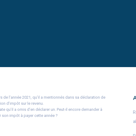
urs de l’année 2021, qu’il a mentionnés dans sa déclaration de
ion d’impôt sur le revenu.
ate qu’il a omis d’en déclarer un. Peut-il encore demander à
R
ur son impôt à payer cette année ?
a