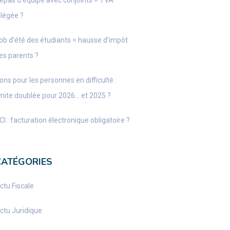
epas d’équipe avec conjoints = TVA
llégée ?
ob d’été des étudiants = hausse d’impôt
es parents ?
ons pour les personnes en difficulté :
imite doublée pour 2026… et 2025 ?
CI : facturation électronique obligatoire ?
CATÉGORIES
ctu Fiscale
ctu Juridique