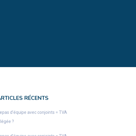
ARTICLES RÉCENTS
epas d’équipe avec conjoints = TVA
llégée ?