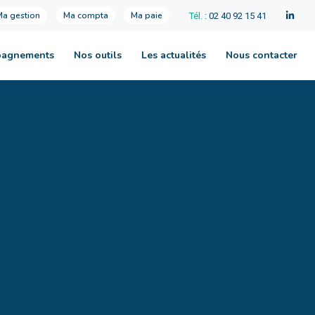
Ma gestion
Ma compta
Ma paie
Tél.
: 02 40 92 15 41
pagnements
Nos outils
Les actualités
Nous contacter