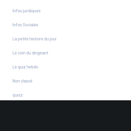
Infos juridiques
Infos Sociales
La petite histoire du jour
Le coin du dirigeant
Le quiz hebdo
Non classé
quizz