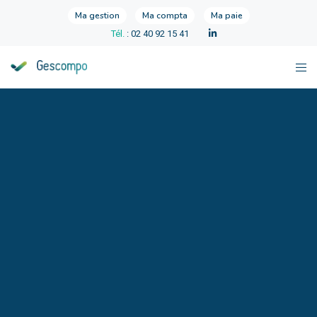
Ma gestion
Ma compta
Ma paie
Tél.
: 02 40 92 15 41