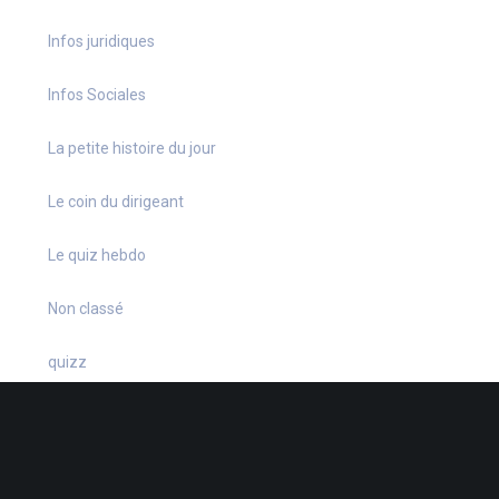
Infos juridiques
Infos Sociales
La petite histoire du jour
Le coin du dirigeant
Le quiz hebdo
Non classé
quizz