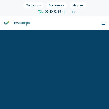
Ma gestion
Ma compta
Ma paie
Tél.
: 02 40 92 15 41