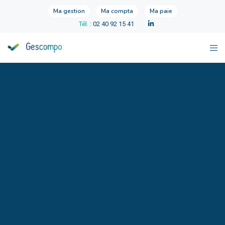
Ma gestion
Ma compta
Ma paie
Tél.
: 02 40 92 15 41