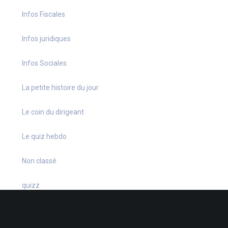
Infos Fiscales
Infos juridiques
Infos Sociales
La petite histoire du jour
Le coin du dirigeant
Le quiz hebdo
Non classé
quizz