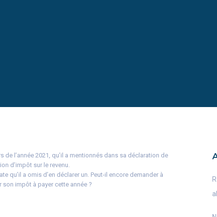
urs de l’année 2021, qu’il a mentionnés dans sa déclaration de
ion d’impôt sur le revenu.
ate qu’il a omis d’en déclarer un. Peut-il encore demander à
R
ur son impôt à payer cette année ?
a