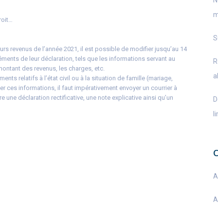
N
m
roit…
S
urs revenus de l’année 2021, il est possible de modifier jusqu’au 14
éments de leur déclaration, tels que les informations servant au
R
montant des revenus, les charges, etc.
a
nts relatifs à l’état civil ou à la situation de famille (mariage,
er ces informations, il faut impérativement envoyer un courrier à
e une déclaration rectificative, une note explicative ainsi qu’un
D
l
A
A