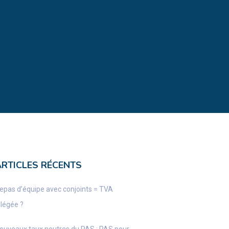
ARTICLES RÉCENTS
epas d’équipe avec conjoints = TVA
llégée ?