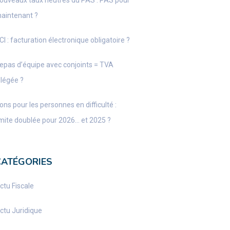
ouveaux taux neutres du PAS : PAS pour
aintenant ?
CI : facturation électronique obligatoire ?
epas d’équipe avec conjoints = TVA
llégée ?
ons pour les personnes en difficulté :
imite doublée pour 2026… et 2025 ?
CATÉGORIES
ctu Fiscale
ctu Juridique