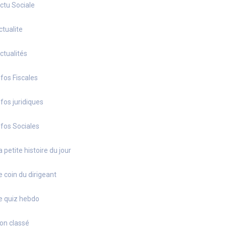
ctu Sociale
ctualite
ctualités
nfos Fiscales
nfos juridiques
nfos Sociales
a petite histoire du jour
e coin du dirigeant
e quiz hebdo
on classé