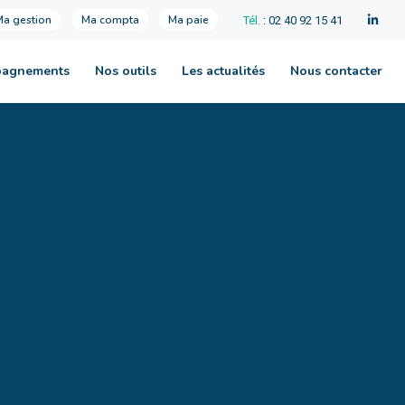
Ma gestion
Ma compta
Ma paie
Tél.
: 02 40 92 15 41
pagnements
Nos outils
Les actualités
Nous contacter