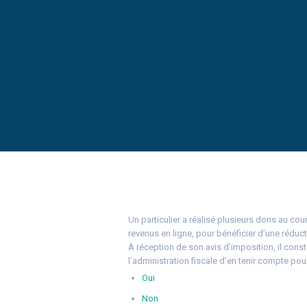
Un particulier a réalisé plusieurs dons au co
revenus en ligne, pour bénéficier d’une réduct
À réception de son avis d’imposition, il const
l’administration fiscale d’en tenir compte po
Oui
Non