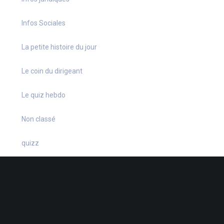
Infos Sociales
La petite histoire du jour
Le coin du dirigeant
Le quiz hebdo
Non classé
quizz