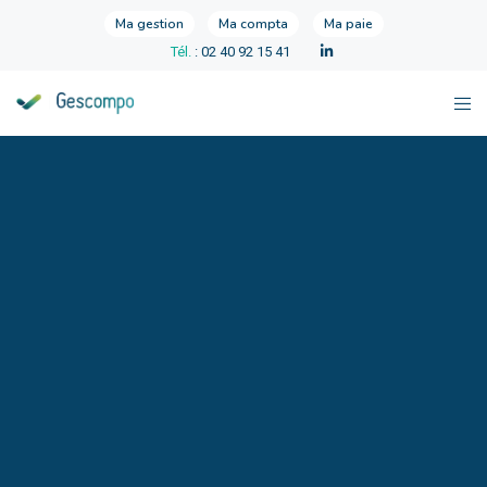
Ma gestion
Ma compta
Ma paie
Tél.
: 02 40 92 15 41