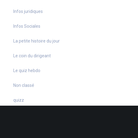
Infos juridiques
Infos Sociales
La petite histoire du jour
Le coin du dirigeant
Le quiz hebdo
Non classé
quizz