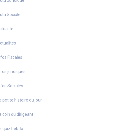
ctu Juridique
ctu Sociale
ctualite
ctualités
nfos Fiscales
nfos juridiques
nfos Sociales
a petite histoire du jour
e coin du dirigeant
e quiz hebdo