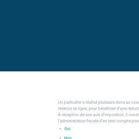
Un particulier a réalisé plusieurs dons au co
revenus en ligne, pour bénéficier d’une réduct
À réception de son avis d’imposition, il const
l’administration fiscale d’en tenir compte po
Oui
Non