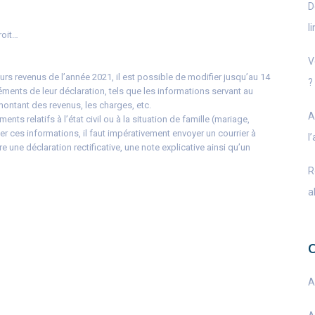
D
l
roit…
V
urs revenus de l’année 2021, il est possible de modifier jusqu’au 14
?
éments de leur déclaration, tels que les informations servant au
montant des revenus, les charges, etc.
A
nts relatifs à l’état civil ou à la situation de famille (mariage,
er ces informations, il faut impérativement envoyer un courrier à
l
e une déclaration rectificative, une note explicative ainsi qu’un
R
a
A