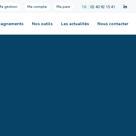
Ma gestion
Ma compta
Ma paie
Tél.
: 02 40 92 15 41
pagnements
Nos outils
Les actualités
Nous contacter