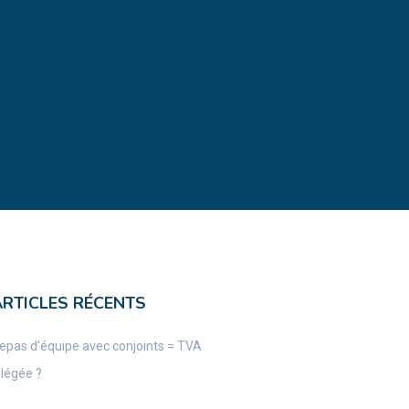
ARTICLES RÉCENTS
epas d’équipe avec conjoints = TVA
llégée ?