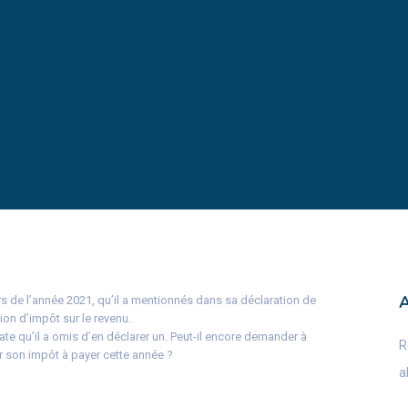
urs de l’année 2021, qu’il a mentionnés dans sa déclaration de
ion d’impôt sur le revenu.
ate qu’il a omis d’en déclarer un. Peut-il encore demander à
R
ur son impôt à payer cette année ?
a