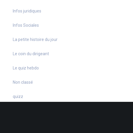
Infos juridiques
Infos Sociales
La petite histoire du jour
Le coin du dirigeant
Le quiz hebdo
Non classé
quizz