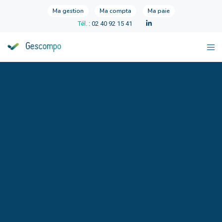
Ma gestion
Ma compta
Ma paie
Tél.
: 02 40 92 15 41