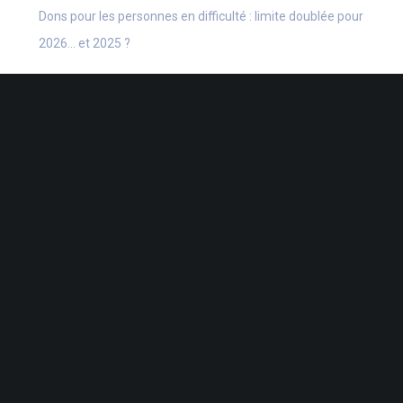
Dons pour les personnes en difficulté : limite doublée pour
2026… et 2025 ?
Vente de la résidence principale : au service d’une dette
professionnelle ?
Véhicule professionnel = avantage durable ?
Repas d’équipe avec conjoints = TVA allégée ?
CATÉGORIES
Actu Fiscale
Actu Juridique
Actu Sociale