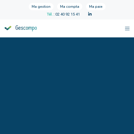
Ma gestion
Ma compta
Ma paie
Tél.
: 02 40 92 15 41