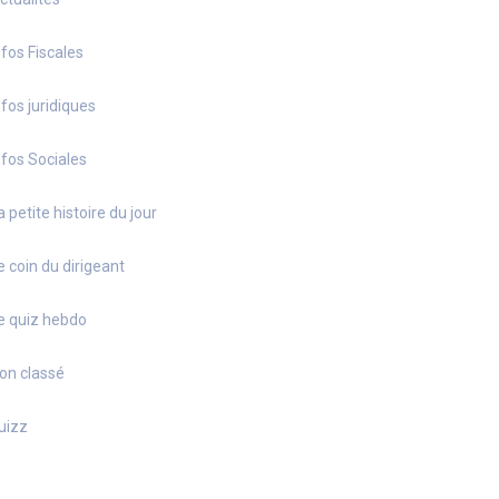
nfos Fiscales
nfos juridiques
nfos Sociales
a petite histoire du jour
e coin du dirigeant
e quiz hebdo
on classé
uizz