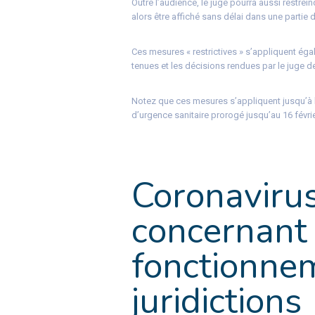
Outre l’audience, le juge pourra aussi restrei
alors être affiché sans délai dans une partie 
Ces mesures « restrictives » s’appliquent éga
tenues et les décisions rendues par le juge de
Notez que ces mesures s’appliquent jusqu’à l’
d’urgence sanitaire prorogé jusqu’au 16 févri
Coronaviru
concernant 
fonctionne
juridictions