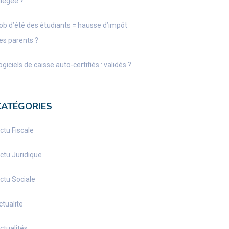
llégée ?
ob d’été des étudiants = hausse d’impôt
es parents ?
ogiciels de caisse auto-certifiés : validés ?
CATÉGORIES
ctu Fiscale
ctu Juridique
ctu Sociale
ctualite
ctualités