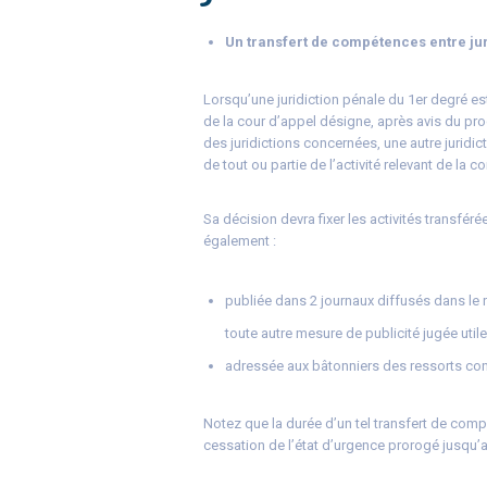
Un transfert de compétences entre jur
Lorsqu’une juridiction pénale du 1er degré est
de la cour d’appel désigne, après avis du proc
des juridictions concernées, une autre juridi
de tout ou partie de l’activité relevant de la
Sa décision devra fixer les activités transféré
également :
publiée dans 2 journaux diffusés dans le re
toute autre mesure de publicité jugée utile
adressée aux bâtonniers des ressorts conc
Notez que la durée d’un tel transfert de comp
cessation de l’état d’urgence prorogé jusqu’a