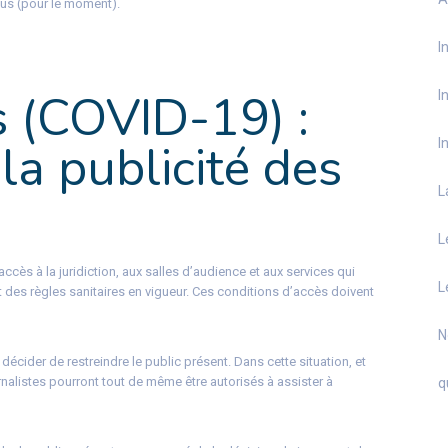
clus (pour le moment).
I
s (COVID-19) :
I
la publicité des
I
L
L
’accès à la juridiction, aux salles d’audience et aux services qui
L
ct des règles sanitaires en vigueur. Ces conditions d’accès doivent
N
 décider de restreindre le public présent. Dans cette situation, et
urnalistes pourront tout de même être autorisés à assister à
q