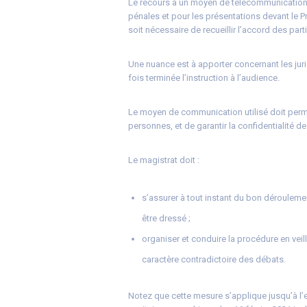
Le recours à un moyen de télécommunication a
pénales et pour les présentations devant le P
soit nécessaire de recueillir l’accord des part
Une nuance est à apporter concernant les jurid
fois terminée l’instruction à l’audience.
Le moyen de communication utilisé doit permett
personnes, et de garantir la confidentialité 
Le magistrat doit :
s’assurer à tout instant du bon déroulem
être dressé ;
organiser et conduire la procédure en veil
caractère contradictoire des débats.
Notez que cette mesure s’applique jusqu’à l’e