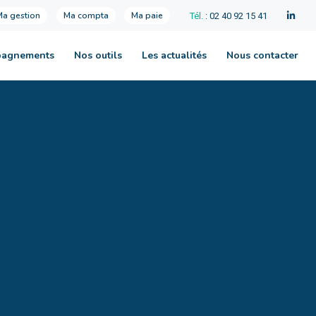
Ma gestion
Ma compta
Ma paie
Tél.
: 02 40 92 15 41
pagnements
Nos outils
Les actualités
Nous contacter