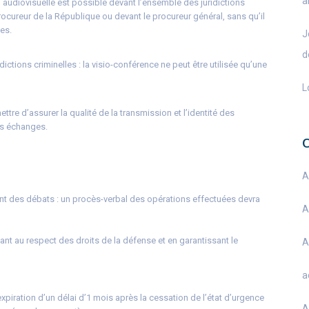
a
udiovisuelle est possible devant l’ensemble des juridictions
rocureur de la République ou devant le procureur général, sans qu’il
ies.
J
d
ictions criminelles : la visio-conférence ne peut être utilisée qu’une
L
re d’assurer la qualité de la transmission et l’identité des
des échanges.
A
ent des débats : un procès-verbal des opérations effectuées devra
A
lant au respect des droits de la défense et en garantissant le
A
a
xpiration d’un délai d’1 mois après la cessation de l’état d’urgence
A