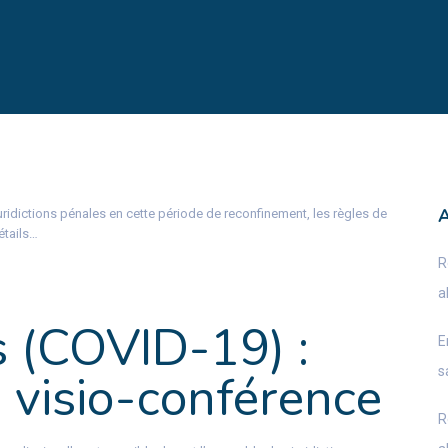
 juridictions pénales en cette période de reconfinement, les règles de
étails…
R
a
s (COVID-19) :
E
s
a visio-conférence
R