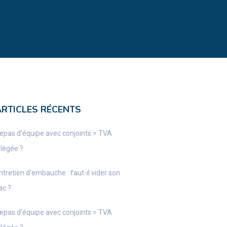
ARTICLES RÉCENTS
epas d’équipe avec conjoints = TVA
llégée ?
ntretien d’embauche : faut-il vider son
ac ?
epas d’équipe avec conjoints = TVA