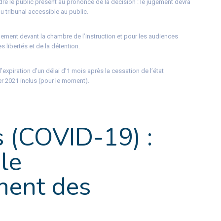
ndre le public présent au prononcé de la décision : le jugement devra
du tribunal accessible au public.
lement devant la chambre de l’instruction et pour les audiences
s libertés et de la détention.
expiration d’un délai d’1 mois après la cessation de l’état
er 2021 inclus (pour le moment).
s (COVID-19) :
le
ment des