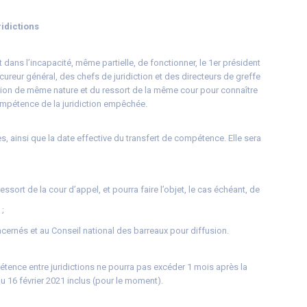
idictions
 dans l’incapacité, même partielle, de fonctionner, le 1er président
ureur général, des chefs de juridiction et des directeurs de greffe
ction de même nature et du ressort de la même cour pour connaître
 compétence de la juridiction empêchée.
es, ainsi que la date effective du transfert de compétence. Elle sera
ssort de la cour d’appel, et pourra faire l’objet, le cas échéant, de
 ;
ernés et au Conseil national des barreaux pour diffusion.
étence entre juridictions ne pourra pas excéder 1 mois après la
u 16 février 2021 inclus (pour le moment).