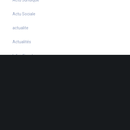
Actu Sociale
actualite
Actualités
Infos Fiscales
Infos juridiques
Infos Sociales
La petite histoire du jour
Le coin du dirigeant
Le quiz hebdo