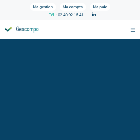
Ma gestion
Ma compta
Ma paie
Tél.
: 02 40 92 15 41