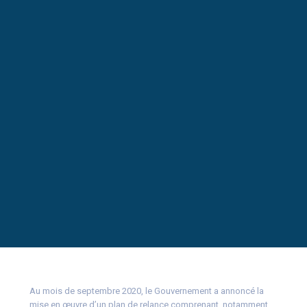
Au mois de septembre 2020, le Gouvernement a annoncé la
mise en œuvre d’un plan de relance comprenant, notamment,